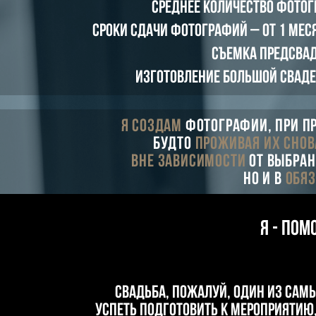
Среднее количество фотогр
Сроки сдачи фотографий – от 1 меся
Съемка предсвад
Изготовление большой сваде
Я создам
фотографии, при п
будто
проживая их снов
Вне зависимости
от выбран
но и в
обя
Я - Пом
Свадьба, пожалуй, один из сам
успеть подготовить к мероприятию,