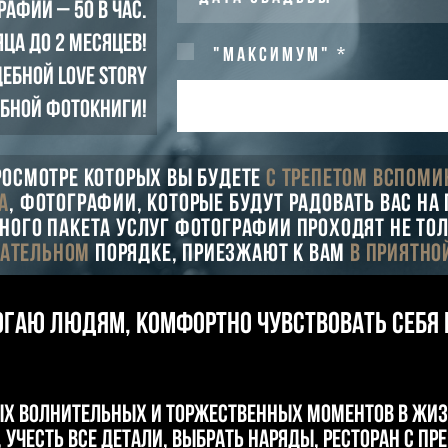
афий – 50 в час.
ца до 2 месяцев!
"МАКСИМУМ" *
ебной Love Story
бной фотокниги!
росмотре которых вы будете
с трепетом вспоми
а
, фотографии, которые будут радовать вас н
ного пакета услуг фотографии проходят не то
зательном
порядке, приезжают к вам
в приятно
огаю людям, комфортно чувствовать себя 
ых волнительных и торжественных моментов в жи
 учесть все детали, выбрать наряды, ресторан с пр