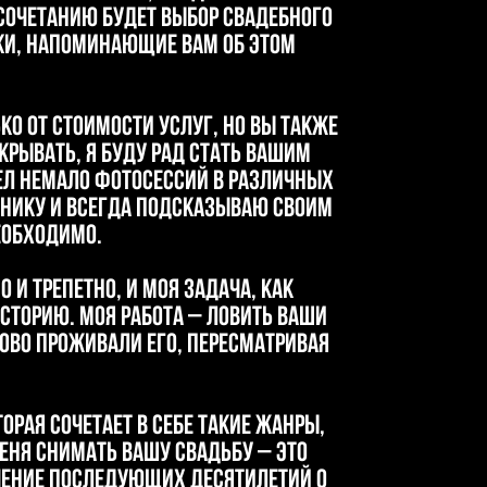
осочетанию будет выбор свадебного
ки, напоминающие вам об этом
о от стоимости услуг, но вы также
рывать, я буду рад стать вашим
вел немало фотосессий в различных
хнику и всегда подсказываю своим
необходимо.
 и трепетно, и моя задача, как
сторию. Моя работа – ловить ваши
ново проживали его, пересматривая
рая сочетает в себе такие жанры,
меня снимать вашу свадьбу – это
чение последующих десятилетий о