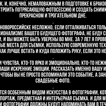
. И, конечно, немаловажным в подготовке к брак
строить потрясающую фотосессию и создать сним
прекрасном и трогательном дне.
.
Новороссийске несложно, если отталкиваться тольк
ионализме вашего будущего фотографа. Не буду ск
 и вы можете быть уверены во мне. За 7 лет я про
ные места для съемки, использую современную те
ак лучше встать и куда положить руку, если это 
.
чувства, кто-то ярко и эмоционально, кто-то нежно
ваши искренние эмоции, рассказать именно вашу и
 Чтобы вы не просто вспоминали это событие, а за
свадебные фото.
.
тся особенным видом искусства в фотографии, кото
портаж, предметная и интерьерная съемка. И для 
эти фотографии должны будут напоминать вам в те