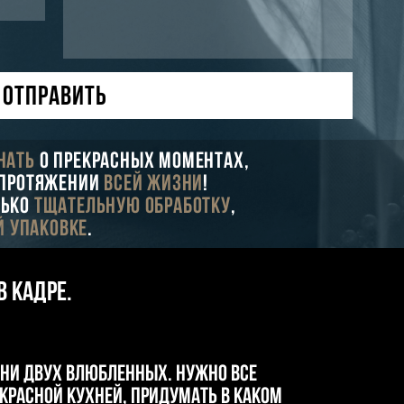
ОТПРАВИТЬ
нать
о прекрасных моментах,
а протяжении
всей жизни
!
лько
тщательную обработку
,
й упаковке
.
в кадре.
зни двух влюбленных. Нужно все
екрасной кухней, придумать в каком