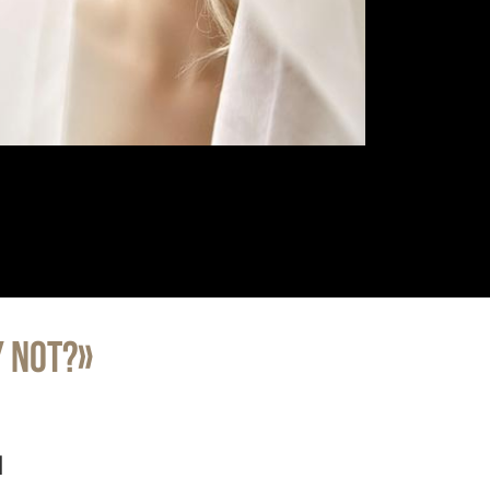
 NOT?»
и