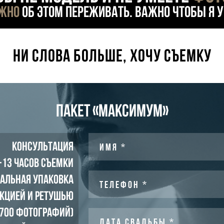
ужно
об этом переживать. Важно чтобы я 
ни слова больше, хочу съемку
ПАКЕТ
«МАКСИМУМ»
Консультация
ИМЯ *
-13 часов съемки
альная упаковка
ТЕЛЕФОН *
екцией и РЕТУШЬЮ
 700 фотографий)
ДАТА СВАДЬБЫ *