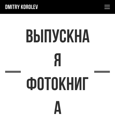
Dmitry Korolev
выпускна
я
фотокниг
а